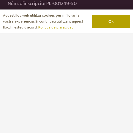
Núm. d’inscripció:
PL-001249-50
Aquest lloc web utilitza cookies per millorar la
Política de privacidad
vostra experiència. Si continueu utilitzant aquest
Ok
Política de Cookies
lloc, hi esteu d'acord.
Política de privacidad
Carrer Major, 22 – 25217 Granyena de Segarra
(Lleida)
639 83 12 33
620 81 71 71
Whatsapp
info@calguineuet.com