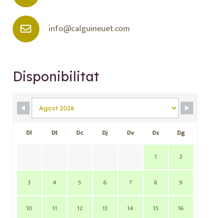
info@calguineuet.com
Disponibilitat
Dl
Dt
Dc
Dj
Dv
Ds
Dg
1
2
3
4
5
6
7
8
9
10
11
12
13
14
15
16