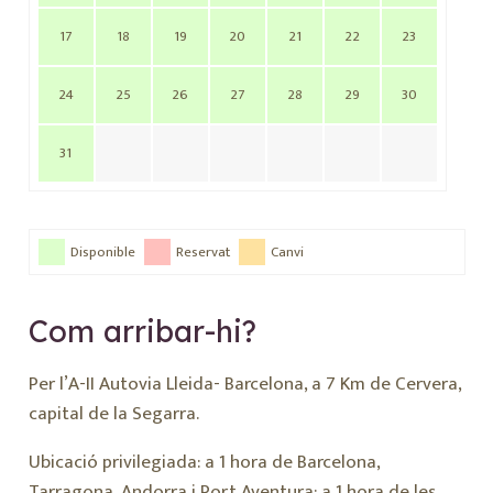
17
18
19
20
21
22
23
24
25
26
27
28
29
30
31
Disponible
Reservat
Canvi
Com arribar-hi?
Per l’A-II Autovia Lleida- Barcelona, a 7 Km de Cervera,
capital de la Segarra.
Ubicació privilegiada: a 1 hora de Barcelona,
Tarragona, Andorra i Port Aventura; a 1 hora de les