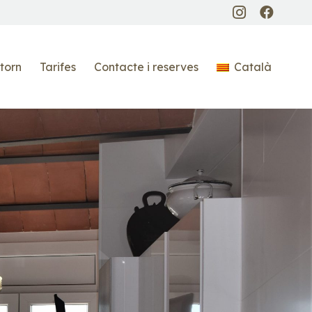
torn
Tarifes
Contacte i reserves
Català