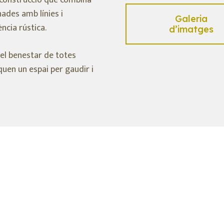
a construcció que combina
ades amb línies i
Galeria
cia rústica.
d’imatges
el benestar de totes
quen un espai per gaudir i