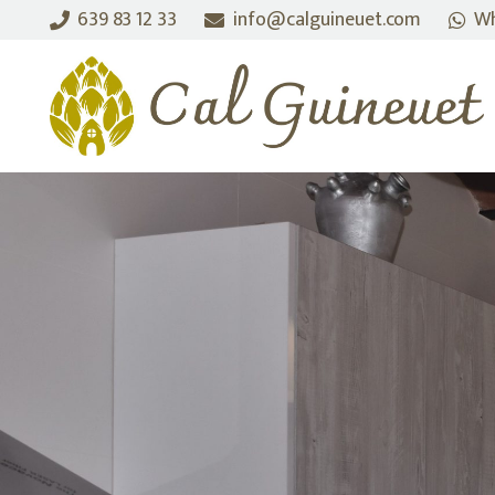
639 83 12 33
info@calguineuet.com
Wh