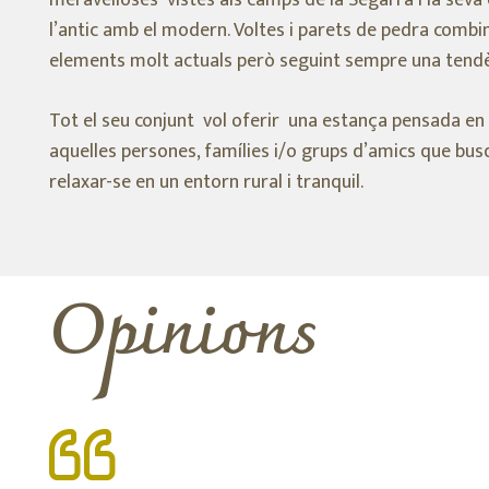
meravelloses vistes als camps de la Segarra i la sev
l’antic amb el modern. Voltes i parets de pedra combin
elements molt actuals però seguint sempre una tendèn
Tot el seu conjunt vol oferir una estança pensada en 
aquelles persones, famílies i/o grups d’amics que bus
relaxar-se en un entorn rural i tranquil.
Opinions