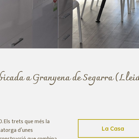
ubicada a Granyena de Segarra (Llei
. Els trets que més la
La Casa
i atorga d’unes