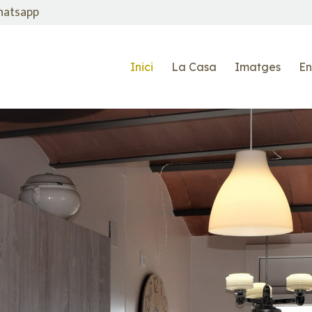
atsapp
Inici
La Casa
Imatges
En