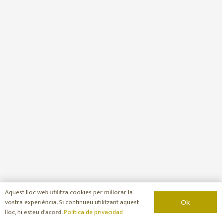
Aquest lloc web utilitza cookies per millorar la
vostra experiència. Si continueu utilitzant aquest
Ok
lloc, hi esteu d'acord.
Política de privacidad