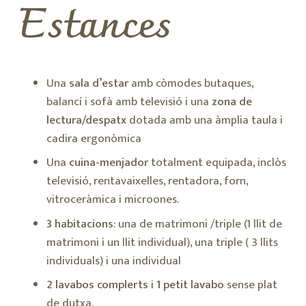
Estances
Una
sala d’estar
amb còmodes butaques,
balancí i sofà amb televisió i una
zona de
lectura/despatx
dotada amb una àmplia taula i
cadira ergonòmica
Una
cuina-menjador
totalment equipada, inclòs
televisió, rentavaixelles, rentadora, forn,
vitroceràmica i microones.
3 habitacions
: una de matrimoni /triple (1 llit de
matrimoni i un llit individual), una triple ( 3 llits
individuals) i una individual
2 lavabos complerts
i
1 petit lavabo
sense plat
de dutxa.